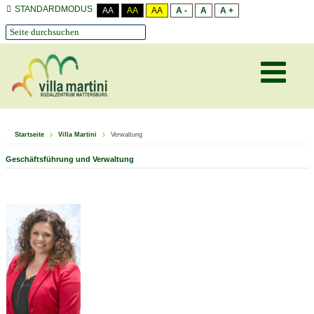
STANDARDMODUS
AA
AA
AA
A -
A
A +
Startseite
Villa Martini
Verwaltung
Geschäftsführung und Verwaltung