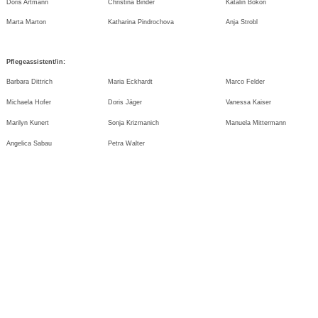
Doris Artmann
Christina Binder
Katalin Bokori
Marta Marton
Katharina Pindrochova
Anja Strobl
Pflegeassistent/in:
Barbara Dittrich
Maria Eckhardt
Marco Felder
Michaela Hofer
Doris Jäger
Vanessa Kaiser
Marilyn Kunert
Sonja Krizmanich
Manuela Mittermann
Angelica Sabau
Petra Walter