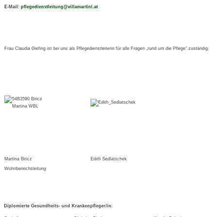
E-Mail:
pflegedienstleitung@villamartini.at
Frau Claudia Giefing ist bei uns als Pflegedienstleiterin für alle Fragen „rund um die Pflege“ zuständig.
Martina Biricz
Edith Sedlatschek
Wohnbereichsleitung
Diplomierte Gesundheits- und Krankenpfleger/in: