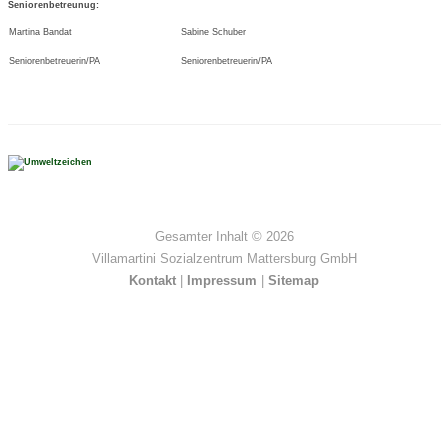
Seniorenbetreunug:
Martina Bandat
Sabine Schuber
Seniorenbetreuerin/PA
Seniorenbetreuerin/PA
Gesamter Inhalt ©
2026
Villamartini Sozialzentrum Mattersburg GmbH
Kontakt
|
Impressum
|
Sitemap