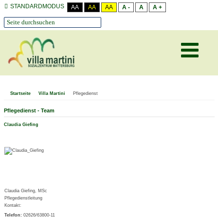
STANDARDMODUS
AA
AA
AA
A -
A
A +
Startseite
Villa Martini
Pflegedienst
Pflegedienst - Team
Claudia Giefing
Claudia Giefing, MSc
Pflegedienstleitung
Kontakt:
Telefon:
02626/63800-11